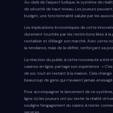
Au-delà de l’aspect ludique, le système de réali
de sécurité de haut niveau. Les joueurs peuvent
budget, une fonctionnalité saluée par les associa
Les implications économiques de cette innovation 
durement touchée par les restrictions liées à la 
revitaliser et d’élargir son marché. Avec cette 
la tendance, mais de la définir, renforçant sa pos
La réaction du public à cette nouveauté a été m
casinos en ligne, partage son expérience : « C’e
de soi, tout en restant à la maison. Cela chang
beaucoup de gens qui n’avaient jamais envisagé 
Pour accompagner le lancement de ce système,
ligne où les joueurs ont pu tester la réalité virt
souligne l’engagement du casino à rester connec
services.