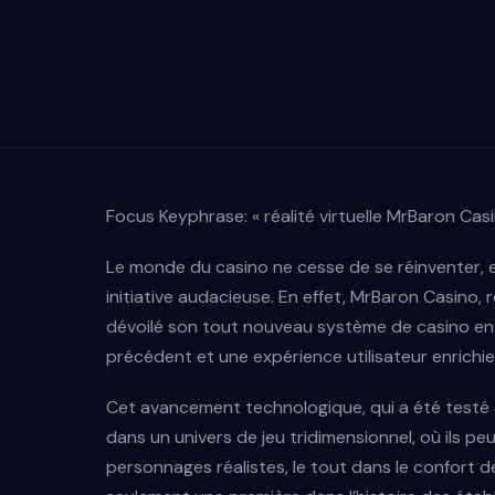
Focus Keyphrase: « réalité virtuelle MrBaron Cas
Le monde du casino ne cesse de se réinventer, et
initiative audacieuse. En effet, MrBaron Casino,
dévoilé son tout nouveau système de casino en r
précédent et une expérience utilisateur enrichie
Cet avancement technologique, qui a été testé 
dans un univers de jeu tridimensionnel, où ils p
personnages réalistes, le tout dans le confort de