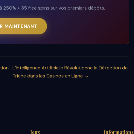
à 250% + 35 free spins sur vos premiers dépôts.
R MAINTENANT
ction
L’Intelligence Artificielle Révolutionne la Détection de
Triche dans les Casinos en Ligne →
Jeux
Informations