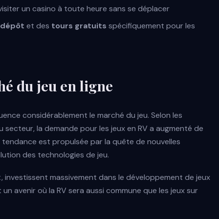
visiter un casino à toute heure sans se déplacer
 dépôt
et des
tours gratuits
spécifiquement pour les
hé du jeu en ligne
uence considérablement le marché du jeu. Selon les
 du secteur, la demande pour les jeux en RV a augmenté de
 tendance est propulsée par la quête de nouvelles
olution des technologies de jeu.
t, investissent massivement dans le développement de jeux
 un avenir où la RV sera aussi commune que les jeux sur