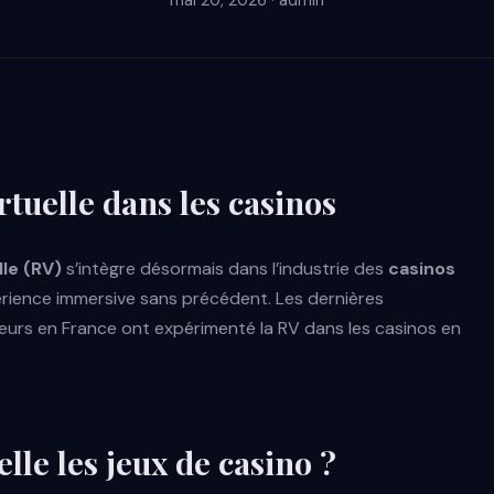
mai 20, 2026 · admin
irtuelle dans les casinos
lle (RV)
s’intègre désormais dans l’industrie des
casinos
rience immersive sans précédent. Les dernières
urs en France ont expérimenté la RV dans les casinos en
le les jeux de casino ?