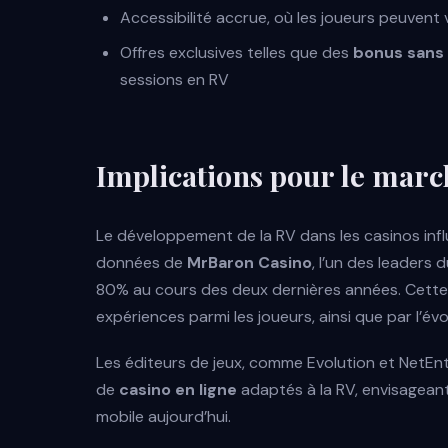
Accessibilité accrue, où les joueurs peuvent 
Offres exclusives telles que des
bonus sans
sessions en RV
Implications pour le marc
Le développement de la RV dans les casinos infl
données de
MrBaron Casino
, l’un des leaders
80% au cours des deux dernières années. Cette
expériences parmi les joueurs, ainsi que par l’év
Les éditeurs de jeux, comme Evolution et NetEn
de
casino en ligne
adaptés à la RV, envisageant
mobile aujourd’hui.