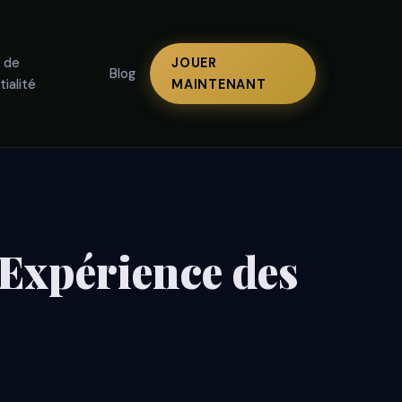
e de
JOUER
Blog
tialité
MAINTENANT
’Expérience des