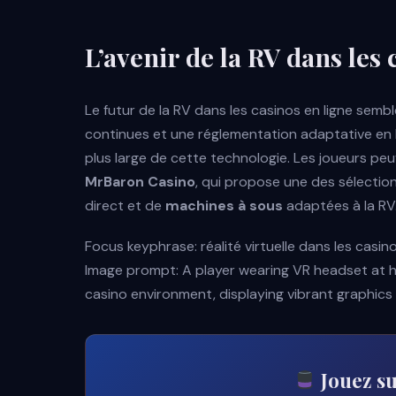
L’avenir de la RV dans les 
Le futur de la RV dans les casinos en ligne se
continues et une réglementation adaptative en
plus large de cette technologie. Les joueurs peu
MrBaron Casino
, qui propose une des sélectio
direct et de
machines à sous
adaptées à la RV
Focus keyphrase: réalité virtuelle dans les casin
Image prompt: A player wearing VR headset at home
casino environment, displaying vibrant graphics
Jouez s