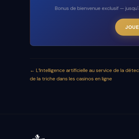
Bonus de bienvenue exclusif — jusqu'
JOUE
← L’Intelligence artificielle au service de la déte
de la triche dans les casinos en ligne