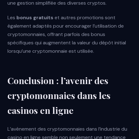
une gestion simplifiée des diverses cryptos.
Les
bonus gratuits
et autres promotions sont
également adaptés pour encourager l’utilisation de
cryptomonnaies, offrant parfois des bonus
spécifiques qui augmentent la valeur du dépôt initial
lorsqu’une cryptomonnaie est utilisée.
Conclusion : l’avenir des
cryptomonnaies dans les
casinos en ligne
L’avènement des cryptomonnaies dans l’industrie du
casino en ligne semble non seulement une tendance