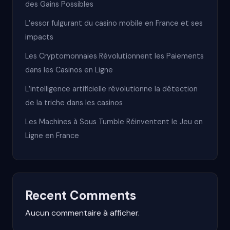
des Gains Possibles
L’essor fulgurant du casino mobile en France et ses
impacts
Les Cryptomonnaies Révolutionnent les Paiements
dans les Casinos en Ligne
L’intelligence artificielle révolutionne la détection
de la triche dans les casinos
Les Machines à Sous Tumble Réinventent le Jeu en
Ligne en France
Recent Comments
Aucun commentaire à afficher.