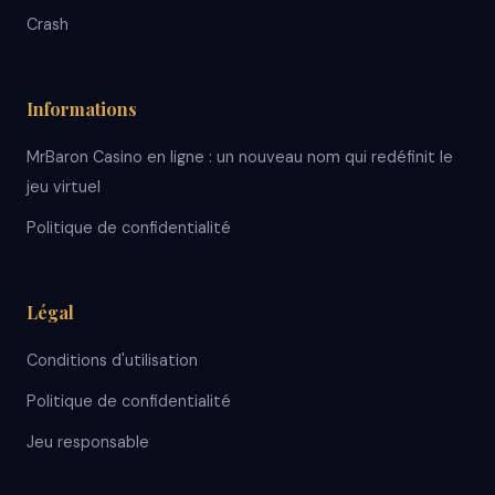
Crash
Informations
MrBaron Casino en ligne : un nouveau nom qui redéfinit le
jeu virtuel
Politique de confidentialité
Légal
Conditions d'utilisation
Politique de confidentialité
Jeu responsable