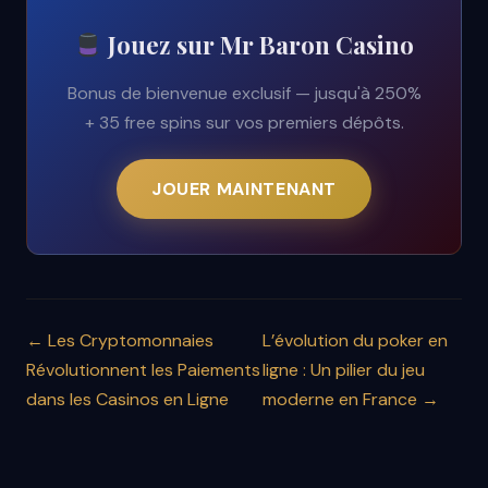
Jouez sur Mr Baron Casino
Bonus de bienvenue exclusif — jusqu'à 250%
+ 35 free spins sur vos premiers dépôts.
JOUER MAINTENANT
← Les Cryptomonnaies
L’évolution du poker en
Révolutionnent les Paiements
ligne : Un pilier du jeu
dans les Casinos en Ligne
moderne en France →