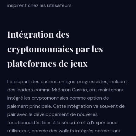
inspirent chez les utilisateurs.
Intégration des
cryptomonnaies par les
plateformes de jeux
La plupart des casinos en ligne progressistes, incluant
des leaders comme MrBaron Casino, ont maintenant
intégré les cryptomonnaies comme option de
paiement principale. Cette intégration va souvent de
pair avec le développement de nouvelles
fonctionnalités liées à la sécurité et à l’expérience
utilisateur, comme des wallets intégrés permettant