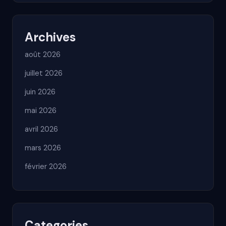
Archives
août 2026
juillet 2026
juin 2026
mai 2026
avril 2026
mars 2026
février 2026
Categories