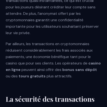
transactions quasi instantanées, ce qui est crucial
pour les joueurs désirant créditer leur compte sans
attendre. De plus, l’anonymat offert par les
cryptomonnaies garantit une confidentialité
importante pour les utilisateurs souhaitant préserver
leur vie privée.
Par ailleurs, les transactions en cryptomonnaies
réduisent considérablement les frais associés aux
paiements, une économie bénéfique tant pour le
casino que pour ses clients. Les opérateurs de
casino
en ligne
peuvent ainsi offrir des
bonus sans dépôt
ou des
tours gratuits
plus attractifs.
La sécurité des transactions