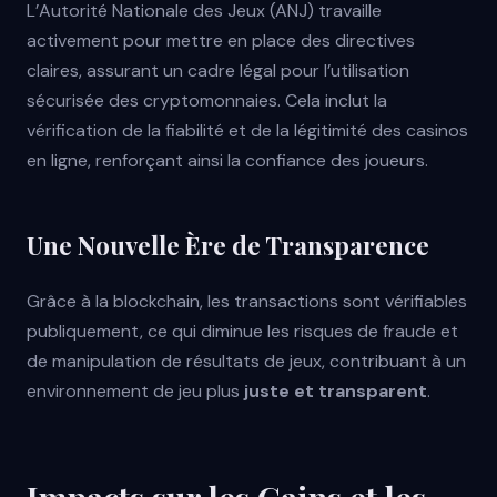
L’Autorité Nationale des Jeux (ANJ) travaille
activement pour mettre en place des directives
claires, assurant un cadre légal pour l’utilisation
sécurisée des cryptomonnaies. Cela inclut la
vérification de la fiabilité et de la légitimité des casinos
en ligne, renforçant ainsi la confiance des joueurs.
Une Nouvelle Ère de Transparence
Grâce à la blockchain, les transactions sont vérifiables
publiquement, ce qui diminue les risques de fraude et
de manipulation de résultats de jeux, contribuant à un
environnement de jeu plus
juste et transparent
.
Impacts sur les Gains et les