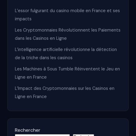
L’essor fulgurant du casino mobile en France et ses
impacts
Les Cryptomonnaies Révolutionnent les Paiements
dans les Casinos en Ligne
L’intelligence artificielle révolutionne la détection
de la triche dans les casinos
Les Machines à Sous Tumble Réinventent le Jeu en
Ligne en France
L’Impact des Cryptomonnaies sur les Casinos en
Ligne en France
Rechercher