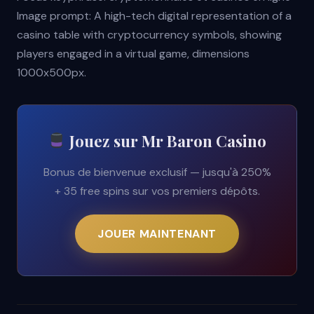
Image prompt: A high-tech digital representation of a
casino table with cryptocurrency symbols, showing
players engaged in a virtual game, dimensions
1000x500px.
Jouez sur Mr Baron Casino
Bonus de bienvenue exclusif — jusqu'à 250%
+ 35 free spins sur vos premiers dépôts.
JOUER MAINTENANT