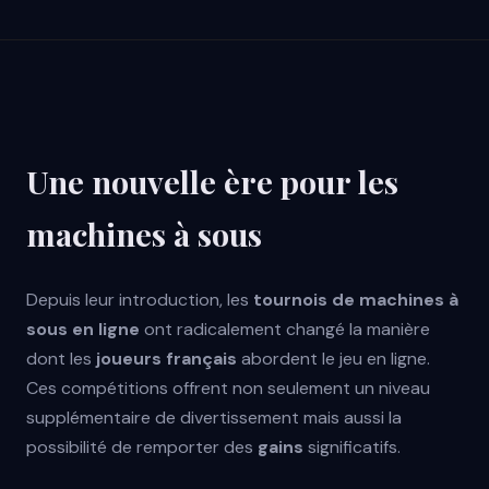
Une nouvelle ère pour les
machines à sous
Depuis leur introduction, les
tournois de machines à
sous en ligne
ont radicalement changé la manière
dont les
joueurs français
abordent le jeu en ligne.
Ces compétitions offrent non seulement un niveau
supplémentaire de divertissement mais aussi la
possibilité de remporter des
gains
significatifs.