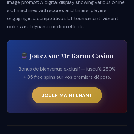
Image prompt: A digital display showing various online
slot machines with scores and timers, players
engaging in a competitive slot tournament, vibrant
colors and dynamic motion effects
Jouez sur Mr Baron Casino
Bonus de bienvenue exclusif — jusqu'à 250%
+ 35 free spins sur vos premiers dépôts.
JOUER MAINTENANT