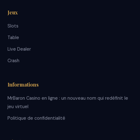
Jeux
Slots
Table
Live Dealer
Crash
Informations
MrBaron Casino en ligne : un nouveau nom qui redéfinit le
jeu virtuel
Politique de confidentialité