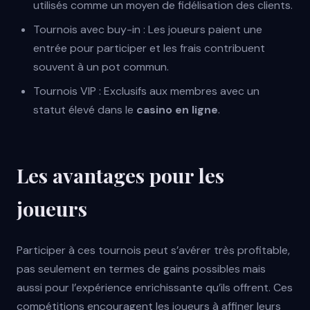
utilisés comme un moyen de fidélisation des clients.
Tournois avec buy-in : Les joueurs paient une
entrée pour participer et les frais contribuent
souvent à un pot commun.
Tournois VIP : Exclusifs aux membres avec un
statut élevé dans le
casino en ligne
.
Les avantages pour les
joueurs
Participer à ces tournois peut s’avérer très profitable,
pas seulement en termes de gains possibles mais
aussi pour l’expérience enrichissante qu’ils offrent. Ces
compétitions encouragent les joueurs à affiner leurs