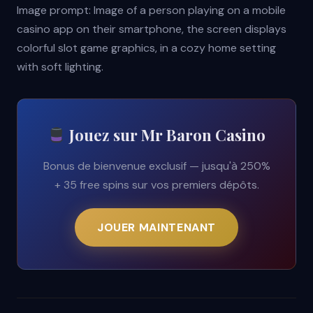
Image prompt: Image of a person playing on a mobile
casino app on their smartphone, the screen displays
colorful slot game graphics, in a cozy home setting
with soft lighting.
Jouez sur Mr Baron Casino
Bonus de bienvenue exclusif — jusqu'à 250%
+ 35 free spins sur vos premiers dépôts.
JOUER MAINTENANT