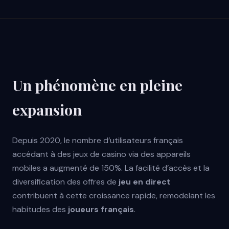
Un phénomène en pleine
expansion
Depuis 2020, le nombre d’utilisateurs français
accédant à des jeux de casino via des appareils
mobiles a augmenté de 150%. La facilité d’accès et la
diversification des offres de
jeu en direct
contribuent à cette croissance rapide, remodelant les
habitudes des
joueurs français
.