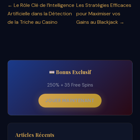
← Le Rôle Clé de l’Intelligence
Les Stratégies Efficaces
Artificielle dans la Détection
pour Maximiser vos
de la Triche au Casino
Gains au Blackjack →
Bonus Exclusif
250% + 35 Free Spins
JOUER MAINTENANT
Articles Récents