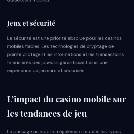
Jeux et sécurité
La sécurité est une priorité absolue pour les casinos
mobiles fiables. Les technologies de cryptage de
pointe protègent les informations et les transactions
financières des joueurs, garantissant ainsi une
expérience de jeu sûre et sécurisée.
L’impact du casino mobile sur
les tendances de jeu
Le passage au mobile a également modifié les types