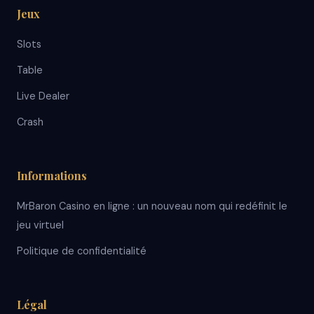
Jeux
Slots
Table
Live Dealer
Crash
Informations
MrBaron Casino en ligne : un nouveau nom qui redéfinit le
jeu virtuel
Politique de confidentialité
Légal