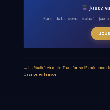
Jouez s
Bonus de bienvenue exclusif — jusqu'
JOUE
← La Réalité Virtuelle Transforme l’Expérience d
Casinos en France