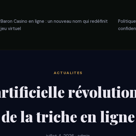
Baron Casino en ligne : un nouveau nom qui redéfinit
Politiqu
 jeu virtuel
confiden
ACTUALITES
artificielle révolutio
de la triche en ligne