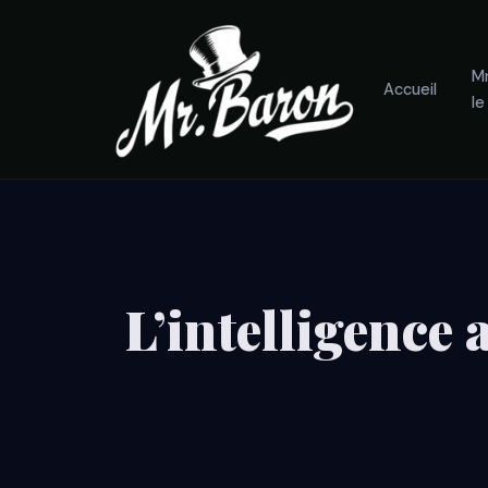
Mr
Accueil
le
L’intelligence 