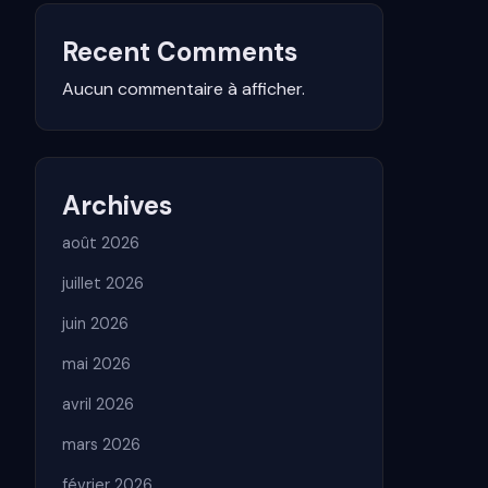
Recent Comments
Aucun commentaire à afficher.
Archives
août 2026
juillet 2026
juin 2026
mai 2026
avril 2026
mars 2026
février 2026