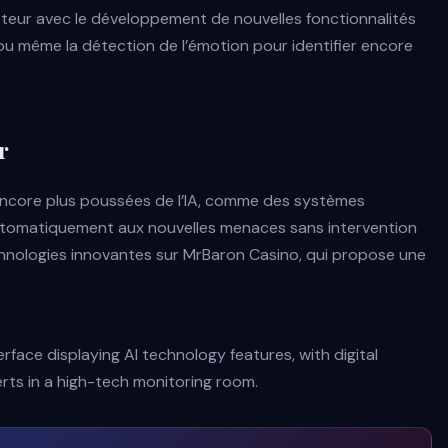
eur avec le développement de nouvelles fonctionnalités
 ou même la détection de l’émotion pour identifier encore
r
s encore plus poussées de l’IA, comme des systèmes
utomatiquement aux nouvelles menaces sans intervention
hnologies innovantes sur MrBaron Casino, qui propose une
rface displaying AI technology features, with digital
rts in a high-tech monitoring room.