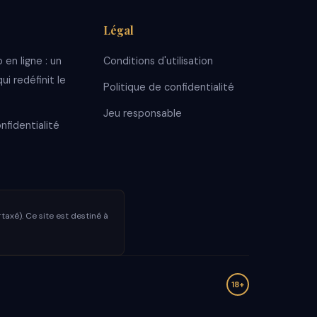
Légal
en ligne : un
Conditions d'utilisation
i redéfinit le
Politique de confidentialité
Jeu responsable
nfidentialité
axé). Ce site est destiné à
18+