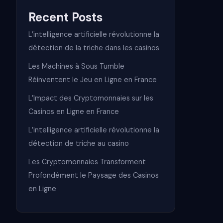
Recent Posts
L’intelligence artificielle révolutionne la
détection de la triche dans les casinos
Les Machines à Sous Tumble
Réinventent le Jeu en Ligne en France
L’Impact des Cryptomonnaies sur les
Casinos en Ligne en France
L’intelligence artificielle révolutionne la
détection de triche au casino
Les Cryptomonnaies Transforment
Profondément le Paysage des Casinos
en Ligne