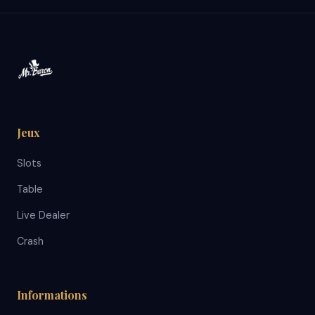
Jeux
Slots
Table
Live Dealer
Crash
Informations