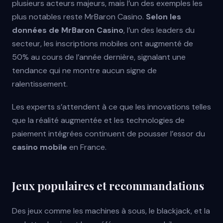
plusieurs acteurs majeurs, mais l’un des exemples les
plus notables reste MrBaron Casino.
Selon les
données de MrBaron Casino
, l’un des leaders du
secteur, les inscriptions mobiles ont augmenté de
50% au cours de l’année dernière, signalant une
tendance qui ne montre aucun signe de
ralentissement.
Les experts s’attendent à ce que les innovations telles
que la réalité augmentée et les technologies de
paiement intégrées continuent de pousser l’essor du
casino mobile
en France.
Jeux populaires et recommandations
Des jeux comme les machines à sous, le blackjack, et la