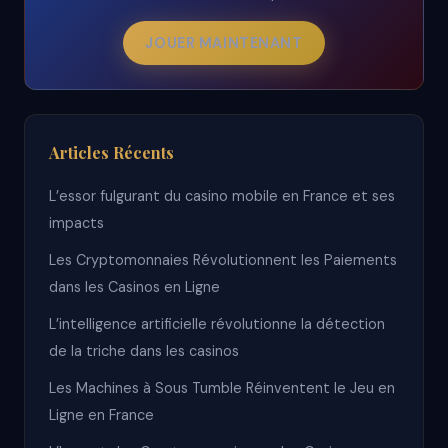
JOUER MAINTENANT
Articles Récents
L’essor fulgurant du casino mobile en France et ses
impacts
Les Cryptomonnaies Révolutionnent les Paiements
dans les Casinos en Ligne
L’intelligence artificielle révolutionne la détection
de la triche dans les casinos
Les Machines à Sous Tumble Réinventent le Jeu en
Ligne en France