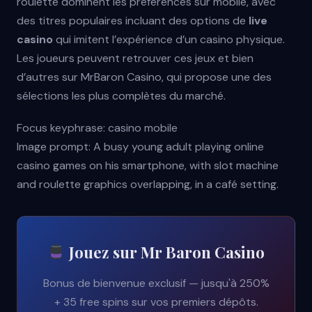
roulette dominent les préférences sur mobile, avec
des titres populaires incluant des options de
live
casino
qui imitent l’expérience d’un casino physique.
Les joueurs peuvent retrouver ces jeux et bien
d’autres sur MrBaron Casino, qui propose une des
sélections les plus complètes du marché.
Focus keyphrase: casino mobile
Image prompt: A busy young adult playing online
casino games on his smartphone, with slot machine
and roulette graphics overlapping, in a café setting.
Jouez sur Mr Baron Casino
Bonus de bienvenue exclusif — jusqu'à 250%
+ 35 free spins sur vos premiers dépôts.