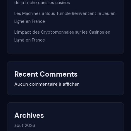
de la triche dans les casinos
Les Machines à Sous Tumble Réinventent le Jeu en
Ligne en France
L’Impact des Cryptomonnaies sur les Casinos en
Ligne en France
Recent Comments
Aucun commentaire à afficher.
Archives
août 2026