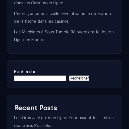
dans les Casinos en Ligne
L’intelligence artificielle révolutionne la détection
de la triche dans les casinos
Les Machines à Sous Tumble Réinventent le Jeu en
Ligne en France
Rechercher
Rechercher
Recent Posts
Les Gros Jackpots en Ligne Repoussent les Limites
des Gains Possibles