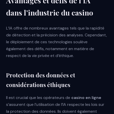
Avantages et défis de l’IA
dans l’industrie du casino
L’IA offre de nombreux avantages tels que la rapidité
de détection et la précision des analyses. Cependant,
le déploiement de ces technologies soulève
également des défis, notamment en matière de
respect de la vie privée et d’éthique.
Protection des données et
considérations éthiques
Il est crucial que les opérateurs de
casino en ligne
s’assurent que l’utilisation de l’IA respecte les lois sur
la protection des données. Ils doivent également