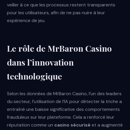
veiller à ce que les processus restent transparents
pour les utilisateurs, afin de ne pas nuire à leur
expérience de jeu.
Le rôle de MrBaron Casino
dans l’innovation
technologique
Selon les données de MrBaron Casino, l’un des leaders
du secteur, l’utilisation de l’IA pour détecter la triche a
entraîné une baisse significative des comportements
frauduleux sur leur plateforme. Cela a renforcé leur
réputation comme un
casino sécurisé
et a augmenté