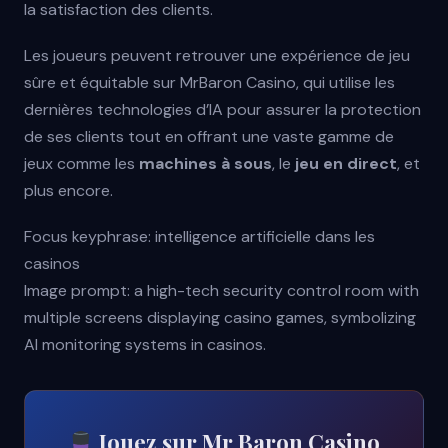
la satisfaction des clients.
Les joueurs peuvent retrouver une expérience de jeu
sûre et équitable sur MrBaron Casino, qui utilise les
dernières technologies d’IA pour assurer la protection
de ses clients tout en offrant une vaste gamme de
jeux comme les
machines à sous
, le
jeu en direct
, et
plus encore.
Focus keyphrase: intelligence artificielle dans les
casinos
Image prompt: a high-tech security control room with
multiple screens displaying casino games, symbolizing
AI monitoring systems in casinos.
Jouez sur Mr Baron Casino